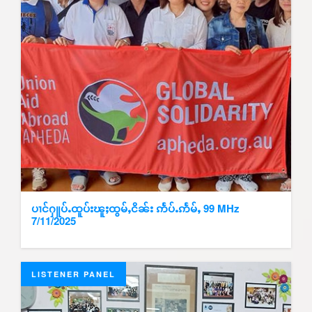
ပၢင်ႁူပ်ႉထူပ်းၽူႈထွမ်ႇငိၼ်း ဢႅပ်ႉဢႅမ်ႇ 99 MHz
7/11/2025
LISTENER PANEL