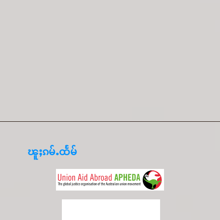
ၽူႈၵမ်ႉထႅမ်