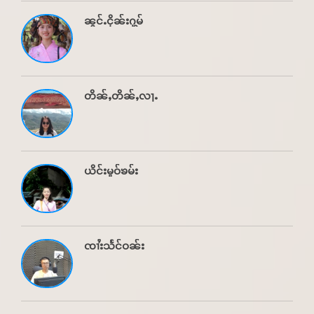
ၼွင်ႉငိုၼ်းႁွမ်
တိၼ်ႇတိၼ်ႇလႃႉ
ယိင်းမူဝ်ၶမ်း
ၸၢႆးသႅင်ဝၼ်း