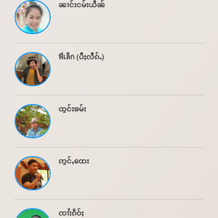
ၼၢင်းငမ်းယဵၼ်
พี่เล็ก (ပီႈလဵၵ်ႉ)
ထွင်းၶမ်း
ဢွင်ႇထေး
ၸၢႆးၵႅဝ်ႈ