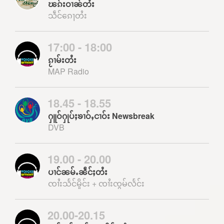
ၽၵ်းဝၢၼ်တႆး
သဵင်ၵေႃတႆး
17:00 - 18:00
ၵႂၢမ်းတႆး
MAP Radio
18.45 - 18.55
ႁူဝ်ႁုပ်ႈၶၢဝ်ႇငၢဝ်း Newsbreak
DVB
19.00 - 20.00
ပၢင်ၼမ်ႉၼဵင်ႈတႆး
ၸၢႆးသႅင်မိူင်း + ၸၢႆးၸွမ်လႅင်း
20.00-20.15