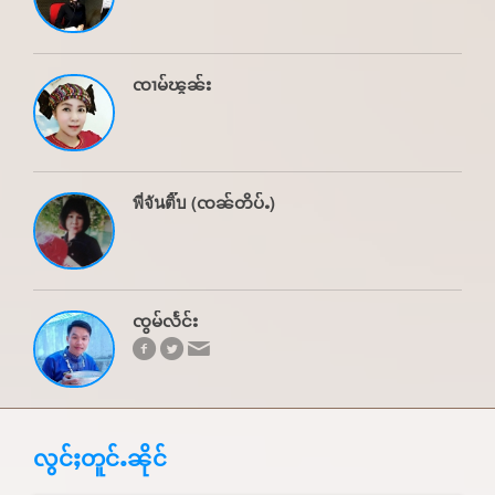
ၸၢမ်ၽွၼ်း
พี่จันติ๊บ (ၸၼ်တိပ်ႉ)
ၸွမ်လႅင်း
လွင်ႈတူင်ႉၼိုင်