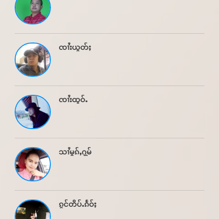
ၸၢႆးယွတ်ႈ
ၸၢႆးထူဝ်ႉ
သၢႆမွၵ်ႇႁွမ်
ၵွင်တိပ်ႉၵႅဝ်ႈ