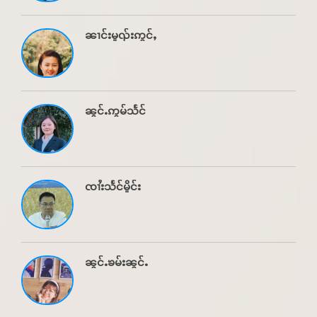
ၼၢင်းမူၺ်းဢွင်ႇ
ၼွင်ႉဢွမ်သႅင်
ၸၢႆးသႅင်မိူင်း
ၼွင်ႉၶမ်းၼွင်ႉ