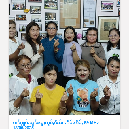
ပၢင်ႁူပ်ႉထူပ်းၽူႈထွမ်ႇငိၼ်း ဢႅပ်ႉဢႅမ်ႇ 99 MHz
18/05/2025