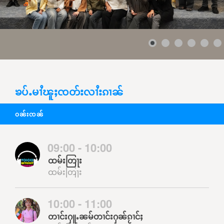
ၶပ်ႉမၢႆၽူႈၸတ်းလၢႆးၵၢၼ်
ဝၼ်းၸၼ်
09:00 - 10:00
ထမ်းတြႃး
ထမ်းတြႃး
10:00 - 11:00
တၢင်းႁူႉၼမ်တၢင်းႁၼ်ၵႂၢင်ႈ