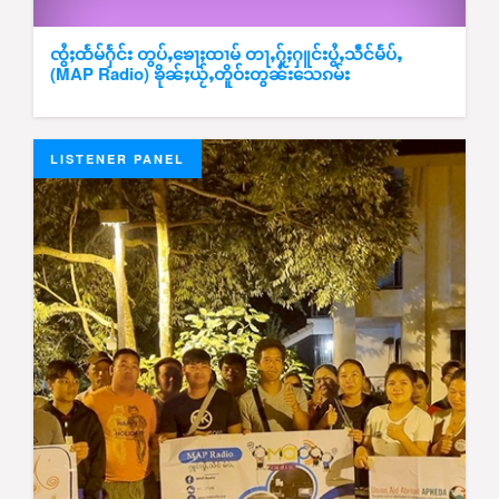
ၸွႆႈထႅမ်ႁႅင်း တွပ်ႇၶေႃႈထၢမ် တႃႇႁႂ်ႈႁူင်းပွႆႇသဵင်မႅပ်ႇ
(MAP Radio) ၶိုၼ်ႈယႂ်ႇတိူဝ်းတွၼ်းသေၵမ်း
LISTENER PANEL