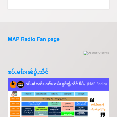
MAP Radio Fan page
O-Sense
ၶပ်ႉမၢႆၵၢၼ်ပွႆႇသဵင်