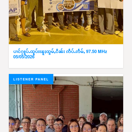
ပၢင်ႁူပ်ႉထူပ်းၽူႈထွမ်ႇငိၼ်း ဢႅပ်ႉဢႅမ်ႇ 97.50 MHz
05/05/2026
LISTENER PANEL