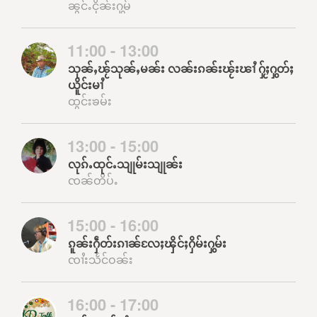
ၼွင်ႉငိုၼ်းႁွမ်
11:00 - 13:00
သုၼ်ႇၽႂ်သုၼ်ႇမၼ်း လၼ်းၵၼ်းၽႂ်းၽၢႆ ႁႂ်ႈႁွတ်ႈ
ယိူင်းမၢႆ
ထွင်းၶမ်း
13:00 - 15:00
လုၵ်ႉထုင်ႉသျုမ်းသျုၼ်း
ၸၼ်တိပ်ႉ
15:00 - 16:00
ၵူၼ်းႁဵတ်းၵၢၼ်လႄႈၾိင်ႈႁိမ်းႁွမ်း
ၸၢႆးသႅင်ဝၼ်း
16:00 - 17:00