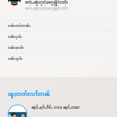
ၶၢဝ်ႇၼႂ်းႁၢင်ႈႁေႃမိူင်းထႆး
ၶၢဝ်ႇၼႂ်းႁၢင်ႈႁေႃမိူင်းထႆး
ဝၼ်းဢင်းၵၢၼ်း
ဝၼ်းပုတ်ႉ
ဝၼ်းၽတ်း
ဝၼ်းသုၵ်း
ၽူႈၸတ်းလၢႆးၵၢၼ်
ၼွင်ႉၵူၵ်ႉၵိၵ်ႉ လႄႈ ၼွင်ႉၽႄး