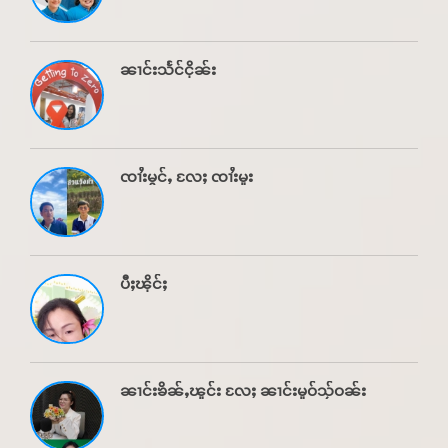
ၼၢင်းသႅင်ငိုၼ်း
ၸၢႆးမွင်ႇ လႄႈ ၸၢႆးမူး
ပီႈၽိုင်ႈ
ၼၢင်းၶိၼ်ႇၽူင်း လႄႈ ၼၢင်းမူဝ်သႂ်ဝၼ်း