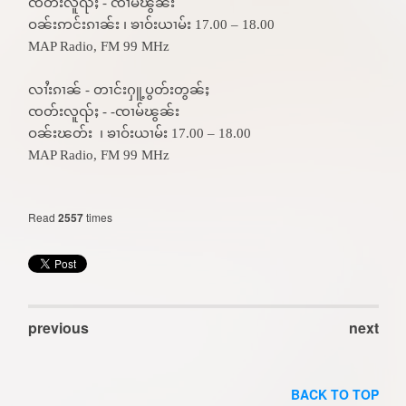
ၸတ်းလူၺ်ႈ - ၸၢမ်ၽွၼ်း
ဝၼ်းဢင်းၵၢၼ်း ၊ ၶၢဝ်းယၢမ်း 17.00 – 18.00
MAP Radio, FM 99 MHz
လၢႆးၵၢၼ် - တၢင်းႁူ့ပွတ်းတွၼ်ႈ
ၸတ်းလူၺ်ႈ - -ၸၢမ်ၽွၼ်း
ဝၼ်းၽတ်း ၊ ၶၢဝ်းယၢမ်း 17.00 – 18.00
MAP Radio, FM 99 MHz
Read
2557
times
previous
next
BACK TO TOP