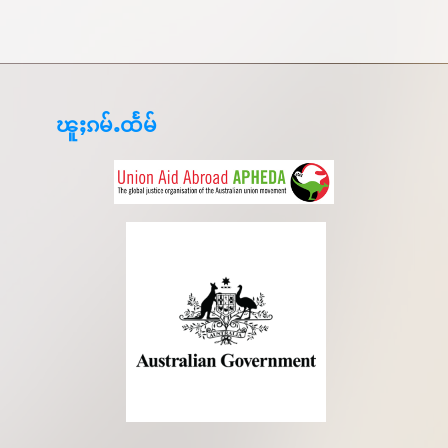
ၽူႈၵမ်ႉထႅမ်